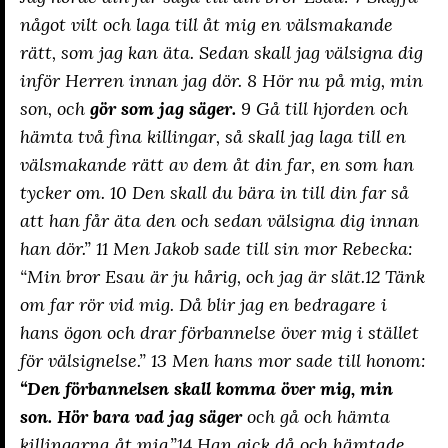
något vilt och laga till åt mig en välsmakande
rätt, som jag kan äta. Sedan skall jag välsigna dig
inför Herren innan jag dör. 8 Hör nu på mig, min
son, och
gör som jag säger.
9 Gå till hjorden och
hämta två fina killingar, så skall jag laga till en
välsmakande rätt av dem åt din far, en som han
tycker om. 10 Den skall du bära in till din far så
att han får äta den och sedan välsigna dig innan
han dör.” 11 Men Jakob sade till sin mor Rebecka:
“Min bror Esau är ju hårig, och jag är slät.12 Tänk
om far rör vid mig. Då blir jag en bedragare i
hans ögon och drar förbannelse över mig i stället
för välsignelse.” 13 Men hans mor sade till honom:
“Den förbannelsen skall komma över mig, min
son. Hör bara vad jag säger
och gå och hämta
killingarna åt mig.”14 Han gick då och hämtade