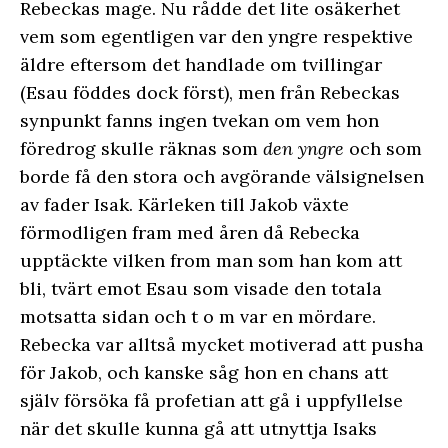
Rebeckas mage. Nu rådde det lite osäkerhet
vem som egentligen var den yngre respektive
äldre eftersom det handlade om tvillingar
(Esau föddes dock först), men från Rebeckas
synpunkt fanns ingen tvekan om vem hon
föredrog skulle räknas som
den yngre
och som
borde få den stora och avgörande välsignelsen
av fader Isak. Kärleken till Jakob växte
förmodligen fram med åren då Rebecka
upptäckte vilken from man som han kom att
bli, tvärt emot Esau som visade den totala
motsatta sidan och t o m var en mördare.
Rebecka var alltså mycket motiverad att pusha
för Jakob, och kanske såg hon en chans att
själv försöka få profetian att gå i uppfyllelse
när det skulle kunna gå att utnyttja Isaks