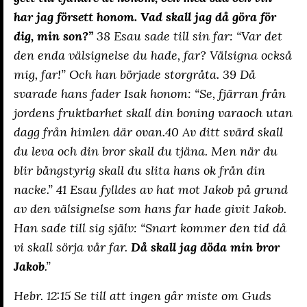
har jag försett honom. Vad skall jag då göra för
dig, min son?”
38 Esau sade till sin far: “Var det
den enda välsignelse du hade, far? Välsigna också
mig, far!” Och han började storgråta. 39 Då
svarade hans fader Isak honom: “Se, fjärran från
jordens fruktbarhet skall din boning varaoch utan
dagg från himlen där ovan.40 Av ditt svärd skall
du leva och din bror skall du tjäna. Men när du
blir bångstyrig skall du slita hans ok från din
nacke.” 41 Esau fylldes av hat mot Jakob på grund
av den välsignelse som hans far hade givit Jakob.
Han sade till sig själv: “Snart kommer den tid då
vi skall sörja vår far.
Då skall jag döda min bror
Jakob
.”
Hebr. 12:15 Se till att ingen går miste om Guds