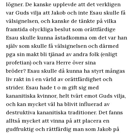
lögner. De kanske upplevde att det verkligen
var Guds vilja att Jakob och inte Esau skulle få
välsignelsen, och kanske de tänkte på vilka
framtida olyckliga beslut som orättfärdige
Esau skulle kunna åstadkomma om det var han
själv som skulle få välsignelsen och därmed
pga sin makt bli tjänad av andra folk (enligt
profetian) och vara Herre över sina
bröder? Esau skulle då kunna ha styrt mångas
liv rakt in i en värld av orättfärdighet och
strider. Esau hade t o m gift sig med
kananitiska kvinnor, helt tvärt emot Guds vilja,
och kan mycket väl ha blivit influerad av
destruktiva kananitiska traditioner. Det fanns
alltså mycket att vinna på att placera en
gudfruktig och rättfärdig man som Jakob på