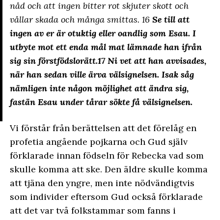
nåd och att ingen bitter rot skjuter skott och
vållar skada och många smittas. 16
Se till att
ingen av er är otuktig eller oandlig som Esau. I
utbyte mot ett enda mål mat lämnade han ifrån
sig sin förstfödslorätt.
17 Ni vet att han avvisades,
när han sedan ville ärva välsignelsen. Isak såg
nämligen inte någon möjlighet att ändra sig,
fastän Esau under tårar sökte få välsignelsen.
Vi förstår från berättelsen att det förelåg en
profetia angående pojkarna och Gud själv
förklarade innan födseln för Rebecka vad som
skulle komma att ske. Den äldre skulle komma
att tjäna den yngre, men inte nödvändigtvis
som individer eftersom Gud också förklarade
att det var två folkstammar som fanns i