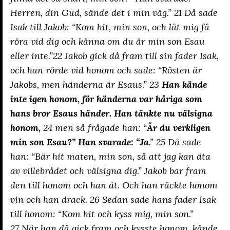
Herren, din Gud, sände det i min väg.” 21 Då sade
Isak till Jakob: “Kom hit, min son, och låt mig få
röra vid dig och känna om du är min son Esau
eller inte.”22 Jakob gick då fram till sin fader Isak,
och han rörde vid honom och sade: “Rösten är
Jakobs, men händerna är Esaus.” 23
Han kände
inte igen honom, för händerna var håriga som
hans bror Esaus händer. Han tänkte nu välsigna
honom,
24 men så frågade han: “
Är du verkligen
min son Esau?” Han svarade: “Ja
.” 25 Då sade
han: “Bär hit maten, min son, så att jag kan äta
av villebrådet och välsigna dig.” Jakob bar fram
den till honom och han åt. Och han räckte honom
vin och han drack. 26 Sedan sade hans fader Isak
till honom: “Kom hit och kyss mig, min son.”
27 När han då gick fram och kysste honom, kände