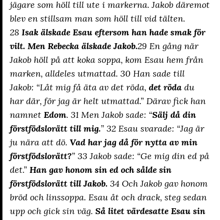
jägare som höll till ute i markerna. Jakob däremot
blev en stillsam man som höll till vid tälten.
28
Isak älskade Esau eftersom han hade smak för
vilt. Men Rebecka älskade Jakob.
29 En gång när
Jakob höll på att koka soppa, kom Esau hem från
marken, alldeles utmattad. 30 Han sade till
Jakob: “Låt mig få äta av det röda,
det röda
du
har där, för jag är helt utmattad.” Därav fick han
namnet
Edom
. 31 Men Jakob sade: “
Sälj då din
förstfödslorätt till mig.
” 32 Esau svarade: “Jag är
ju nära att dö.
Vad har jag då för nytta av min
förstfödslorätt?
” 33 Jakob sade: “Ge mig din ed på
det.”
Han gav honom sin ed och sålde sin
förstfödslorätt till Jakob.
34 Och Jakob gav honom
bröd och linssoppa. Esau åt och drack, steg sedan
upp och gick sin väg.
Så litet värdesatte Esau sin