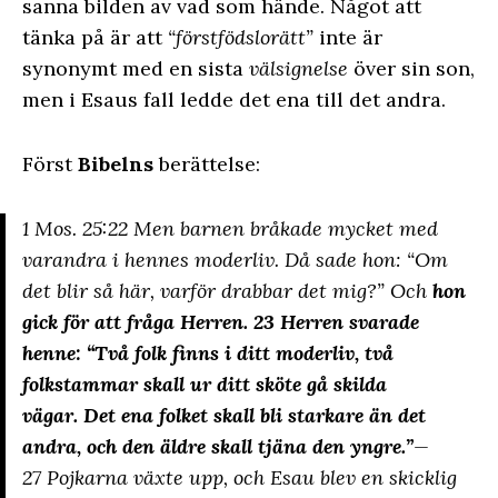
sanna bilden av vad som hände. Något att
tänka på är att
“förstfödslorätt”
inte är
synonymt med en sista
välsignelse
över sin son,
men i Esaus fall ledde det ena till det andra.
Först
Bibelns
berättelse:
1 Mos. 25:22 Men barnen bråkade mycket med
varandra i hennes moderliv. Då sade hon: “Om
det blir så här, varför drabbar det mig?” Och
hon
gick för att fråga Herren.
23 Herren svarade
henne: “Två folk finns i ditt moderliv, två
folkstammar skall ur ditt sköte gå skilda
vägar. Det ena folket skall bli starkare än det
andra, och den äldre skall tjäna den yngre.”
—
27 Pojkarna växte upp, och Esau blev en skicklig