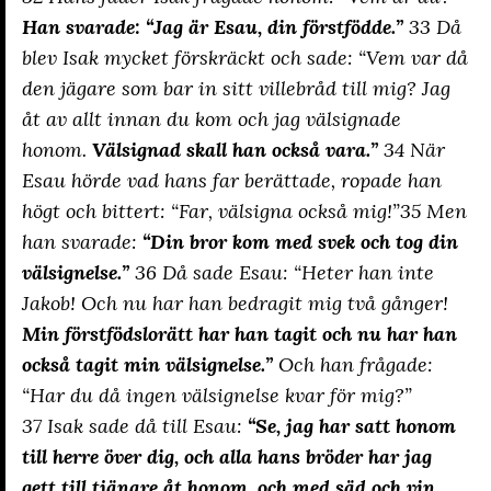
Han svarade: “Jag är Esau, din förstfödde.”
33 Då
blev Isak mycket förskräckt och sade: “Vem var då
den jägare som bar in sitt villebråd till mig? Jag
åt av allt innan du kom och jag välsignade
honom.
Välsignad skall han också vara.”
34 När
Esau hörde vad hans far berättade, ropade han
högt och bittert: “Far, välsigna också mig!”35 Men
han svarade:
“Din bror kom med svek och tog din
välsignelse.”
36 Då sade Esau: “Heter han inte
Jakob! Och nu har han bedragit mig två gånger!
Min förstfödslorätt har han tagit och nu har han
också tagit min välsignelse.”
Och han frågade:
“Har du då ingen välsignelse kvar för mig?”
37 Isak sade då till Esau:
“Se, jag har satt honom
till herre över dig, och alla hans bröder har jag
gett till tjänare åt honom, och med säd och vin