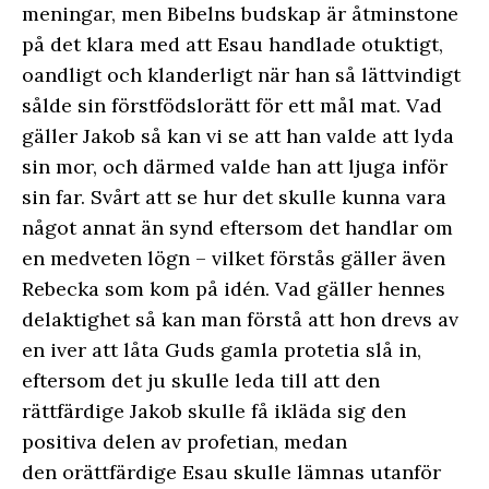
meningar, men Bibelns budskap är åtminstone
på det klara med att Esau handlade otuktigt,
oandligt och klanderligt när han så lättvindigt
sålde sin förstfödslorätt för ett mål mat. Vad
gäller Jakob så kan vi se att han valde att lyda
sin mor, och därmed valde han att ljuga inför
sin far. Svårt att se hur det skulle kunna vara
något annat än synd eftersom det handlar om
en medveten lögn – vilket förstås gäller även
Rebecka som kom på idén. Vad gäller hennes
delaktighet så kan man förstå att hon drevs av
en iver att låta Guds gamla protetia slå in,
eftersom det ju skulle leda till att den
rättfärdige Jakob skulle få ikläda sig den
positiva delen av profetian, medan
den orättfärdige Esau skulle lämnas utanför