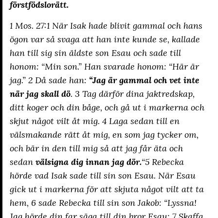
förstfödslorätt.
1 Mos. 27:1 När Isak hade blivit gammal och hans
ögon var så svaga att han inte kunde se, kallade
han till sig sin äldste son Esau och sade till
honom: “Min son.” Han svarade honom: “Här är
jag.” 2 Då sade han:
“Jag är gammal och vet inte
när jag skall dö
. 3 Tag därför dina jaktredskap,
ditt koger och din båge, och gå ut i markerna och
skjut något vilt åt mig. 4 Laga sedan till en
välsmakande rätt åt mig, en som jag tycker om,
och bär in den till mig så att jag får äta och
sedan
välsigna dig innan jag dör.
“5 Rebecka
hörde vad Isak sade till sin son Esau. När Esau
gick ut i markerna för att skjuta något vilt att ta
hem, 6 sade Rebecka till sin son Jakob: “Lyssna!
Jag hörde din far säga till din bror Esau: 7 Skaffa