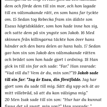
dem och förde dem till sin mor, och hon lagade
till en välsmakande rätt, en som hans far tyckte
om. 15 Sedan tog Rebecka fram sin äldste son
Esaus högtidskläder, som hon hade inne hos sig,
och satte dem på sin yngste son Jakob. 16 Med
skinnen från killingarna täckte hon över hans
händer och den bara delen av hans hals. 17 Sedan
gav hon sin son Jakob den välsmakande rätten
och brödet som hon hade gjort i ordning. 18 Han
gick in till sin far och sade: “Far.” Han svarade:
“Vad vill du? Vem är du, min son?”19
Jakob sade
till sin far: “Jag är Esau, din förstfödde.
Jag har
gjort som du sade till mig. Sätt dig upp och ät av
mitt villebråd, så att du kan välsigna mig.”
20 Men Isak sade till sin son: “Hur har du kunnat
finna det så snart, min son?” Han svarade: ”