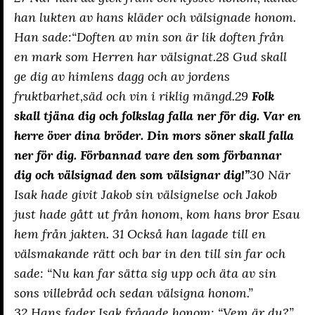
han lukten av hans kläder och välsignade honom.
Han sade:“Doften av min son är lik doften från
en mark som Herren har välsignat.28 Gud skall
ge dig av himlens dagg och av jordens
fruktbarhet,säd och vin i riklig mängd.29
Folk
skall tjäna dig och folkslag falla ner för dig. Var en
herre över dina bröder. Din mors söner skall falla
ner för dig. Förbannad vare den som förbannar
dig och välsignad den som välsignar dig!”
30 När
Isak hade givit Jakob sin välsignelse och Jakob
just hade gått ut från honom, kom hans bror Esau
hem från jakten. 31 Också han lagade till en
välsmakande rätt och bar in den till sin far och
sade: “Nu kan far sätta sig upp och äta av sin
sons villebråd och sedan välsigna honom.”
32 Hans fader Isak frågade honom: “Vem är du?”