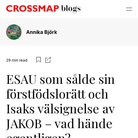
Annika Björk
29
min read
ESAU som sålde sin
förstfödslorätt och
Isaks välsignelse av
JAKOB – vad hände
egentligen?